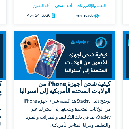
التقنية والإلكترونيات
أدلة الشحن
أدلة التسوق
April 24, 2026
min. read
6
كيفية شحن أجهزة iPhone من
ك
الولايات المتحدة الأمريكية إلى أستراليا
م
أ
يوضح دليل Stackry هذا كيفية شراء أجهزة iPhone
د
من الولايات المتحدة وشحنها إلى أستراليا عبر
م
Stackry، بما في ذلك التكاليف والضرائب والقيود
ا
والتغليف ومزايا المتاجر الأمريكية.