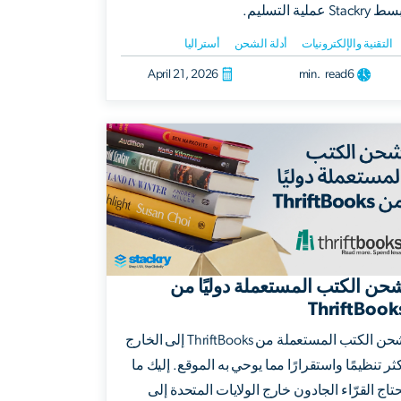
Stackry عملية التسليم.
التقنية والإلكترونيات
أدلة الشحن
أستراليا
April 21, 2026
min. read
6
حن الكتب المستعملة دوليًا من
ThriftBook
شحن الكتب المستعملة من ThriftBooks إلى الخارج
ثر تنظيمًا واستقرارًا مما يوحي به الموقع. إليك ما
تاج القرّاء الجادون خارج الولايات المتحدة إلى