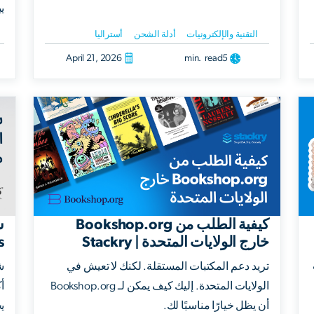
يبسط 
التقنية والإلكترونيات
أدلة الشحن
أستراليا
April 21, 2026
min. read
5
كيفية الطلب من Bookshop.org
ش
خارج الولايات المتحدة | Stackry
s
تريد دعم المكتبات المستقلة. لكنك لا تعيش في
الولايات المتحدة. إليك كيف يمكن لـ Bookshop.org
أك
أن يظل خيارًا مناسبًا لك.
يح