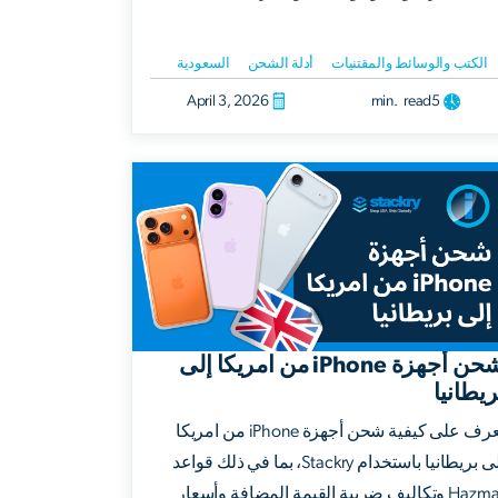
الكتب والوسائط والمقتنيات
أدلة الشحن
السعودية
April 3, 2026
min. read
5
شحن أجهزة iPhone من امريكا إلى
ريطانيا
تعرف على كيفية شحن أجهزة iPhone من امريكا
إلى بريطانيا باستخدام Stackry، بما في ذلك قواعد
Hazmat وتكاليف ضريبة القيمة المضافة وأسعار