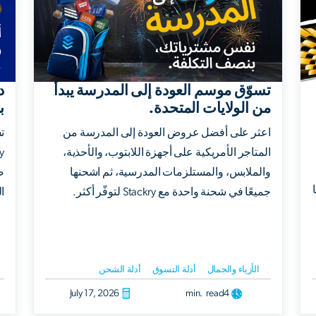
تسوّق موسم العودة إلى المدرسة يبدأ
د
من الولايات المتحدة.
ب
اعثر على أفضل عروض العودة إلى المدرسة من
المتاجر الأمريكية على أجهزة اللابتوب، والأحذية،
والملابس، والمستلزمات المدرسية، ثم اشحنها
ض
جميعًا في شحنة واحدة مع Stackry لتوفّر أكثر.
ا
الأزياء والجمال
أدلة التسوق
أدلة الشحن
July 17, 2026
min. read
4