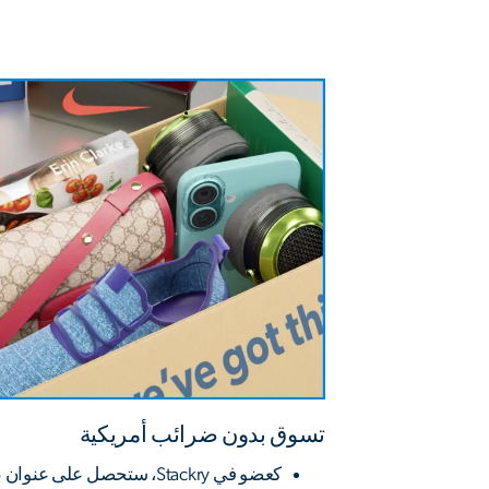
تسوق بدون ضرائب أمريكية
كعضو في Stackry، ستحصل على عنوان بريدي أمريكي مجاني.