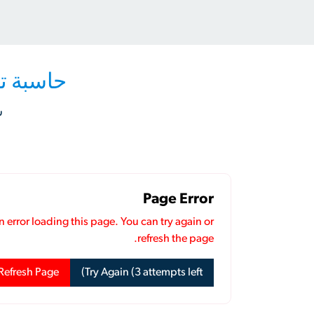
حاسبة تك
ش