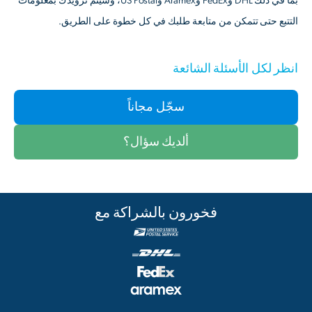
بما في ذلك DHL وFedEx وAramex وUS Postal، وسيتم تزويدك بمعلومات
التتبع حتى تتمكن من متابعة طلبك في كل خطوة على الطريق.
انظر لكل الأسئلة الشائعة
سجّل مجاناً
ألديك سؤال؟
فخورون بالشراكة مع