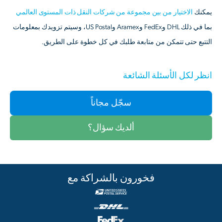
يمكنك
الاختيار من بين مجموعة من شركات النقل ذات المستوى العالمي
بما في ذلك DHL وFedEx وAramex وUS Postal، وسيتم تزويدك بمعلومات
التتبع حتى تتمكن من متابعة طلبك في كل خطوة على الطريق.
انظر لكل الأسئلة الشائعة
سجّل مجاناً
ألديك سؤال؟
فخورون بالشراكة مع