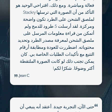
فعالة ومباشرة. ومع ذلك، اقتراحي الوحيد هو
التأكد من أن الصورة التي ترسلها Stackry
لملصق الشحن على الطرد تكون واضحة
ومركزة. لقد أرسلت 5 طرود للدمج ولم
أتمكن من قراءة معلومات المرسل على
ملصق الشحن لمعرفة مصدر الطرد وتحديد
محتوياته. اضطررت للعودة ومطابقة أرقام
التتبع مع تأكيدات الطلبات الخاصة بي. كان
يمكن تجنب ذلك لو كانت الصورة الملتقطة
أكثر وضوحًا. شكرًا لكم!
Jean C.
حتى الآن، التجربة جيدة. أعتقد أنه ينبغي أن