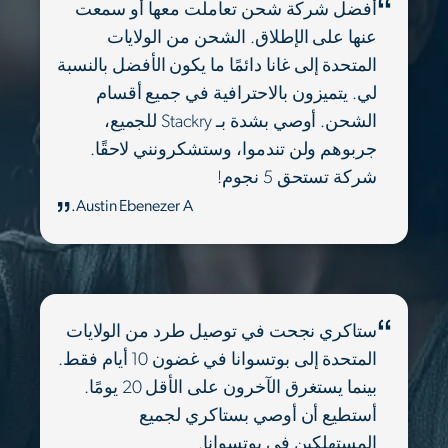
أفضل شركة شحن تعاملت معها أو سمعت
عنها على الإطلاق. الشحن من الولايات
المتحدة إلى غانا دائمًا ما يكون الأفضل بالنسبة
لي. يتميزون بالاحترافية في جميع أقسام
الشحن. أوصي بشدة بـ Stackry للجميع،
جربوهم ولن تندموا، وستشكرونني لاحقًا.
شركة تستحق 5 نجوم!
Austin Ebenezer A.
ستاكري نجحت في توصيل طرد من الولايات
المتحدة إلى بوتسوانا في غضون 10 أيام فقط.
بينما يستغرق الآخرون على الأقل 20 يومًا.
أستطيع أن أوصي بستاكري لجميع
المستهلكين في بوتسوانا.