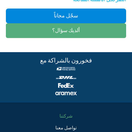
سجّل مجاناً
ألديك سؤال؟
فخورون بالشراكة مع
شركتنا
تواصل معنا