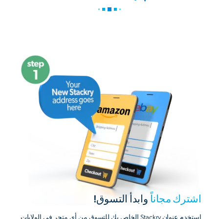
اشترك مجاناً
وابدأ التسوق!
استخدم عنوان Stackry الخاص بك للتسوق من أي متجر في الولايات