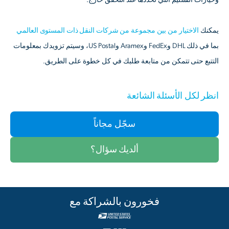
يمكنك
الاختيار من بين مجموعة من شركات النقل ذات المستوى العالمي
بما في ذلك DHL وFedEx وAramex وUS Postal، وسيتم تزويدك بمعلومات
التتبع حتى تتمكن من متابعة طلبك في كل خطوة على الطريق.
انظر لكل الأسئلة الشائعة
سجّل مجاناً
ألديك سؤال؟
فخورون بالشراكة مع