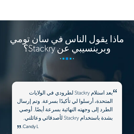
ماذا يقول الناس في سان تومي
وبرينسيبي عن Stackry؟
بعد استلام Stackry لطرودي في الولايات
المتحدة، أرسلوا لي تأكيدًا بسرعة. وتم إرسال
الطرد إلى وجهته النهائية بسرعة أيضًا. أوصي
بشدة باستخدام Stackry لأصدقائي وعائلتي.
Candy L.