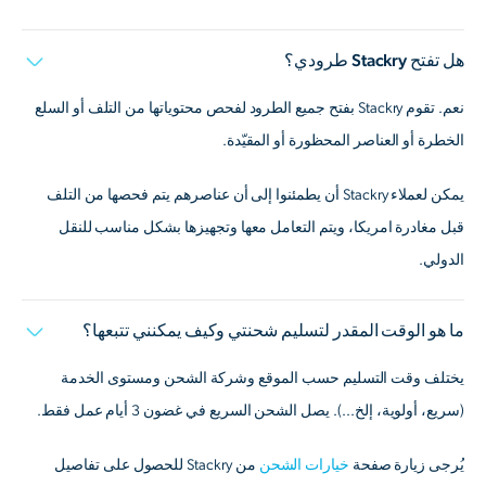
هل تفتح Stackry طرودي؟
نعم. تقوم Stackry بفتح جميع الطرود لفحص محتوياتها من التلف أو السلع
الخطرة أو العناصر المحظورة أو المقيّدة.
يمكن لعملاء Stackry أن يطمئنوا إلى أن عناصرهم يتم فحصها من التلف
قبل مغادرة امريكا، ويتم التعامل معها وتجهيزها بشكل مناسب للنقل
الدولي.
ما هو الوقت المقدر لتسليم شحنتي وكيف يمكنني تتبعها؟
يختلف وقت التسليم حسب الموقع وشركة الشحن ومستوى الخدمة
(سريع، أولوية، إلخ...). يصل الشحن السريع في غضون 3 أيام عمل فقط.
يُرجى زيارة صفحة
خيارات الشحن
من Stackry للحصول على تفاصيل