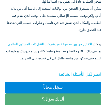
شحن الطلبات عادةً في نفس يوم استلامنا لها.
يمكن أن يستغرق الشحن من الولايات المتحدة إلى غامبيا أقل من ثلاثة
أيام، ولكن وقت التسليم الإجمالي سيعتمد على الوقت الذي تقدم فيه
الطلب، والمكان الذي تعيش فيه في غامبيا، وخيارات التسليم التي تحددها
عند التحقق خارج.
يمكنك
الاختيار من بين مجموعة من شركات النقل ذات المستوى العالمي
بما في ذلك DHL وFedEx وAramex وUS Postal، وسيتم تزويدك بمعلومات
التتبع حتى تتمكن من متابعة طلبك في كل خطوة على الطريق.
انظر لكل الأسئلة الشائعة
سجّل مجاناً
ألديك سؤال؟