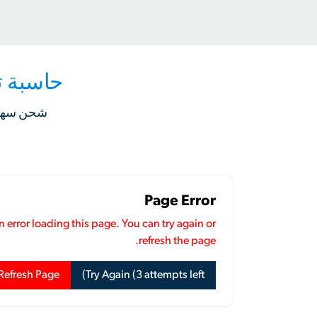
حاسبة ت
شحن سهل إ