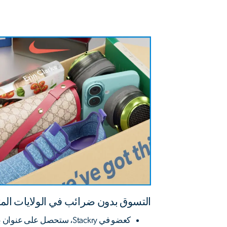
التسوق بدون ضرائب في الولايات الم
كعضو في Stackry، ستحصل على عنوان بريدي أمريكي مجاني.