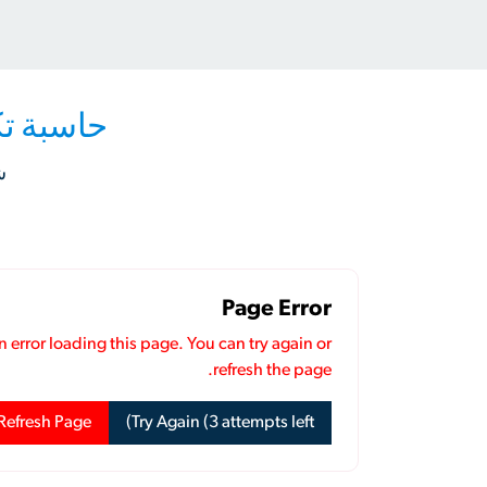
حاسبة تك
ش