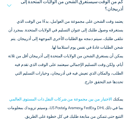
كم من الوقت سيستغرق الشحن من الولايات المتحدة إلى
أذربيجان؟
يعتمد وقت الشحن على مجموعة من العوامل، بدءًا من الوقت الذي
يستغرقه وصول طلبك إلى عنوان التسليم في الولايات المتحدة. بمجرد أن
نتلقى طلبك، سيتم دمجه مع الطلبات الأخرى الموجهة إلى أذربيجان. يتم
شحن الطلبات عادةً في نفس يوم استلامنا لها.
يمكن أن يستغرق الشحن من الولايات المتحدة إلى أذربيجان أقل من ثلاثة
أيام، ولكن وقت التسليم الإجمالي سيعتمد على الوقت الذي تقدم فيه
الطلب، والمكان الذي تعيش فيه في أذربيجان، وخيارات التسليم التي
تحددها عند التحقق خارج.
يمكنك
الاختيار من بين مجموعة من شركات النقل ذات المستوى العالمي
بما في ذلك DHL وFedEx وAramex وUS Postal، وسيتم تزويدك بمعلومات
التتبع حتى تتمكن من متابعة طلبك في كل خطوة على الطريق.