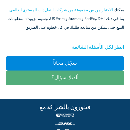
يمكنك
الاختيار من بين مجموعة من شركات النقل ذات المستوى العالمي
بما في ذلك DHL وFedEx وAramex وUS Postal، وسيتم تزويدك بمعلومات
التتبع حتى تتمكن من متابعة طلبك في كل خطوة على الطريق.
انظر لكل الأسئلة الشائعة
سجّل مجاناً
ألديك سؤال؟
فخورون بالشراكة مع