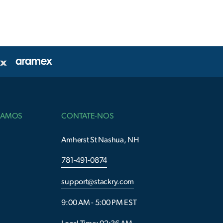
VIAMOS
CONTATE-NOS
Amherst St Nashua, NH
781-491-0874
support@stackry.com
9:00 AM - 5:00 PM EST