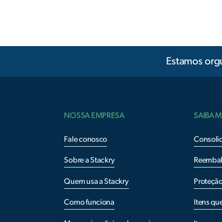
Estamos orgu
NOSSA EMPRESA
SAIBA M
Fale conosco
Consoli
Sobre a Stackry
Reemba
Quem usa a Stackry
Proteçã
Como funciona
Itens qu