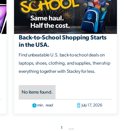
Back-to-School Shopping Starts
in the USA.
Find unbeatable U.S. back-to-school deals on
laptops, shoes, clothing, and supplies, then ship
everything together with Stackry for less.
No items found.
min. read
July 17, 2026
....
1