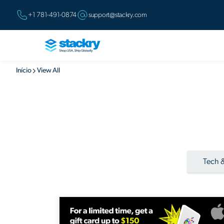
+1 781-491-0874
support@stackry.com
Início
View All
Tech &