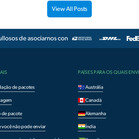
View All Posts
llosos de asociarnos con
AIS
PAÍSES PARA OS QUAIS EN
dação de pacotes
Austrália
lagem
Canadá
o de pacote
Alemanha
e você não pode enviar
Índia