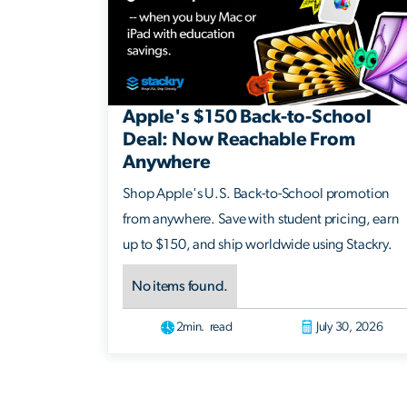
Apple's $150 Back-to-School
Deal: Now Reachable From
Anywhere
Shop Apple's U.S. Back-to-School promotion
from anywhere. Save with student pricing, earn
up to $150, and ship worldwide using Stackry.
No items found.
2
min. read
July 30, 2026