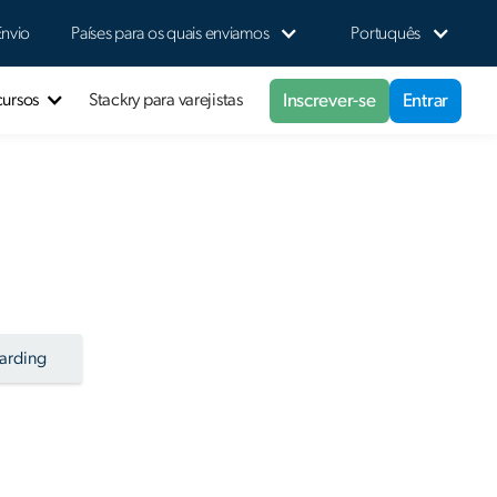
Envio
Países para os quais enviamos
Portuquês
Inscrever-se
Entrar
cursos
Stackry para varejistas
arding