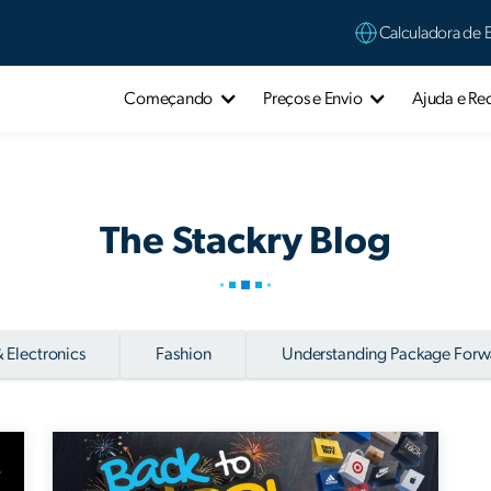
Calculadora de 
Começando
Preços e Envio
Ajuda e Re
The Stackry Blog
 Electronics
Fashion
Understanding Package Forw