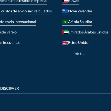
m manuseio restrito e especial
Kuwait
custos de envio são calculados
Nova Zelândia
e envio internacional
Arábia Saudita
s de varejo
Emirados Árabes Unidos
s frequentes
Reino Unido
mais...