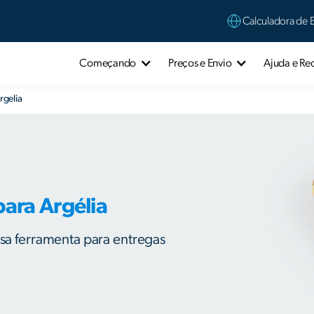
Calculadora de 
Começando
Preços e Envio
Ajuda e Re
rgelia
ara Argélia
ssa ferramenta para entregas