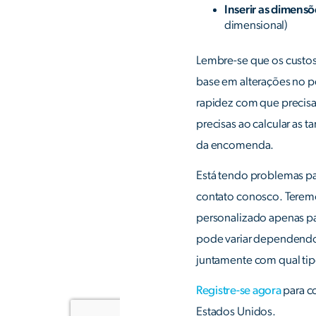
Inserir as dimensõ
dimensional)
Lembre-se que os custos
base em alterações no 
rapidez com que precisa 
precisas ao calcular as t
da encomenda.
Está tendo problemas par
contato conosco. Terem
personalizado apenas pa
pode variar dependendo
juntamente com qual tip
Registre-se agora
para c
Estados Unidos.