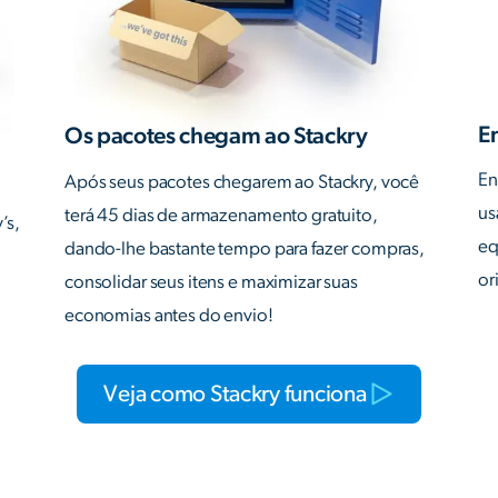
E
Os pacotes chegam ao Stackry
En
Após seus pacotes chegarem ao Stackry, você
us
terá 45 dias de armazenamento gratuito,
’s,
eq
dando-lhe bastante tempo para fazer compras,
or
consolidar seus itens e maximizar suas
economias antes do envio!
Veja como Stackry funciona