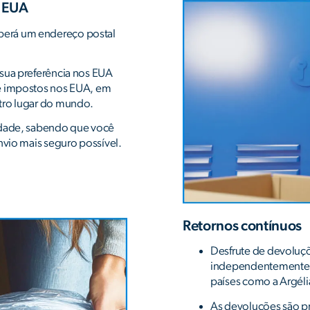
s EUA
berá um endereço postal
 sua preferência nos EUA
de impostos nos EUA, em
tro lugar do mundo.
lidade, sabendo que você
nvio mais seguro possível.
Retornos contínuos
Desfrute de devoluç
independentemente 
países como a Argéli
As devoluções são pr