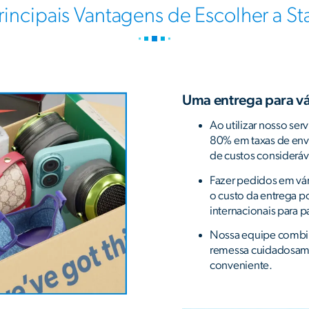
rincipais Vantagens de Escolher a St
Uma entrega para vá
Ao utilizar nosso se
80% em taxas de envi
de custos consideráv
Fazer pedidos em vári
o custo da entrega p
internacionais para p
Nossa equipe combin
remessa cuidadosam
conveniente.