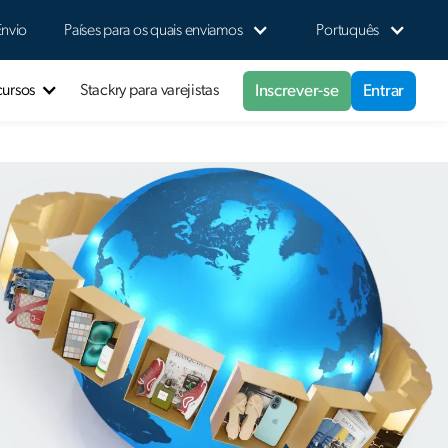
Envio
Países para os quais enviamos
Portuquês
Inscrever-se
Entrar
cursos
Stackry para varejistas