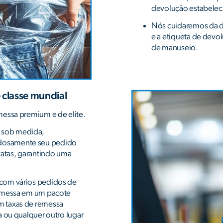
devolução estabeleci
Nós cuidaremos da d
e a etiqueta de devo
de manuseio.
 classe mundial
messa premium e de elite.
 sob medida,
dosamente seu pedido
xatas, garantindo uma
com vários pedidos de
remessa em um pacote
m taxas de remessa
a ou qualquer outro lugar