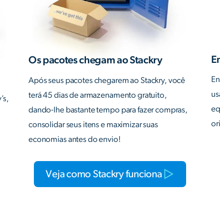
E
Os pacotes chegam ao Stackry
En
Após seus pacotes chegarem ao Stackry, você
us
terá 45 dias de armazenamento gratuito,
’s,
eq
dando-lhe bastante tempo para fazer compras,
or
consolidar seus itens e maximizar suas
economias antes do envio!
Veja como Stackry funciona