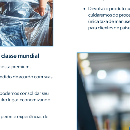
Devolva o produto ju
cuidaremos do proc
única taxa de manus
para clientes de paí
 classe mundial
emessa premium.
edido de acordo com suas
, podemos consolidar seu
utro lugar, economizando
 permite experiências de