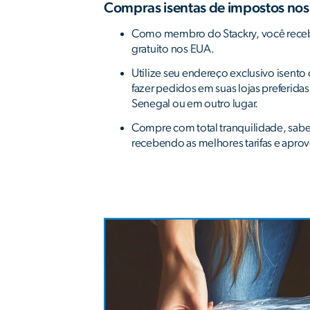
Compras isentas de impostos no
Como membro do Stackry, você rece
gratuito nos EUA.
Utilize seu endereço exclusivo isent
fazer pedidos em suas lojas preferida
Senegal ou em outro lugar.
Compre com total tranquilidade, sab
recebendo as melhores tarifas e apro