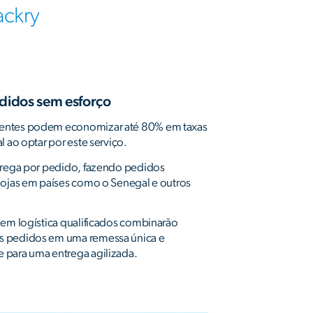
ackry
edidos sem esforço
entes podem economizar até 80% em taxas
l ao optar por este serviço.
trega por pedido, fazendo pedidos
lojas em países como o Senegal e outros
 em logística qualificados combinarão
s pedidos em uma remessa única e
 para uma entrega agilizada.