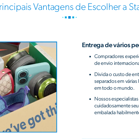
rincipais Vantagens de Escolher a St
Entrega de vários p
Compradores experi
de envio internaciona
Divida o custo de en
separados em várias 
em todo o mundo.
Nossos especialistas
cuidadosamente seu
embalada habilmente