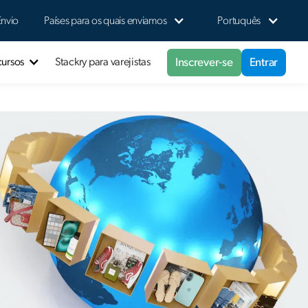
Envio
Países para os quais enviamos
Portuquês
Inscrever-se
Entrar
cursos
Stackry para varejistas