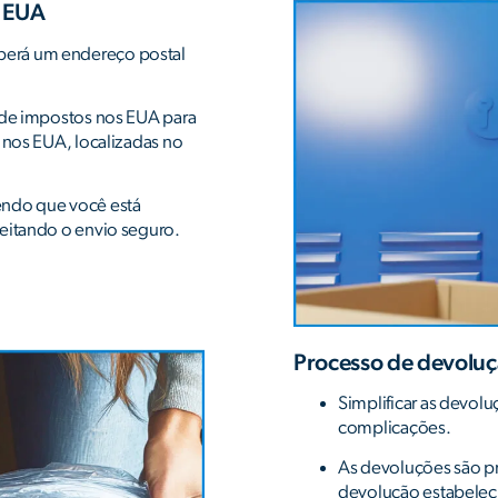
s EUA
berá um endereço postal
o de impostos nos EUA para
s nos EUA, localizadas no
endo que você está
veitando o envio seguro.
Processo de devoluç
Simplificar as devol
complicações.
As devoluções são pr
devolução estabeleci