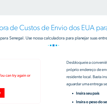
ora de Custos de Envio dos EUA par
 para Senegal. Use nossa calculadora para planejar suas entre
Desbloqueie a conveniê
próprio endereço de env
residente local. Basta in
aguardar uma entrega s
Insira seu país
Insira o peso do s