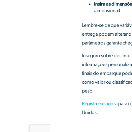
Insira as dimensõe
dimensional)
Lembre-se de que variá
entrega podem alterar os
parâmetros garante che
Inseguro sobre destinos 
informações personalizad
finais do embarque pod
como valor ou classific
peso.
Registre-se agora
para c
Unidos.