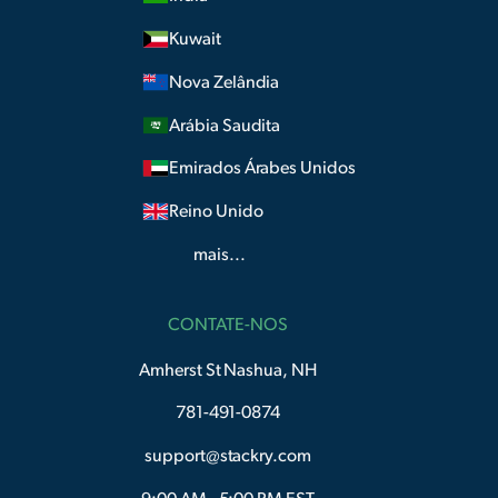
Kuwait
Nova Zelândia
Arábia Saudita
Emirados Árabes Unidos
Reino Unido
mais...
CONTATE-NOS
Amherst St Nashua, NH
781-491-0874
support@stackry.com