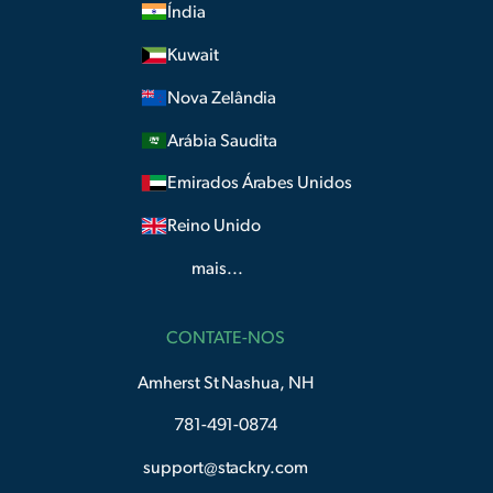
Índia
Kuwait
Nova Zelândia
Arábia Saudita
Emirados Árabes Unidos
Reino Unido
mais...
CONTATE-NOS
Amherst St Nashua, NH
781-491-0874
support@stackry.com