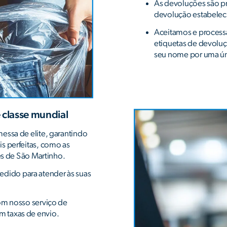
As devoluções são pr
devolução estabeleci
Aceitamos e process
etiquetas de devolu
seu nome por uma ún
 classe mundial
essa de elite, garantindo
s perfeitas, como as
cês de São Martinho.
ido para atender às suas
com nosso serviço de
 taxas de envio.