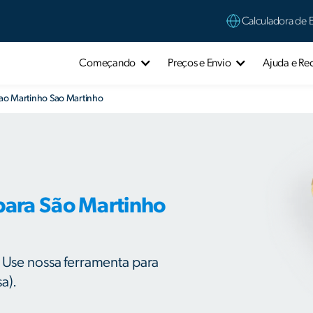
Calculadora de 
Começando
Preços e Envio
Ajuda e Re
Sao Martinho Sao Martinho
para São Martinho
: Use nossa ferramenta para
a).