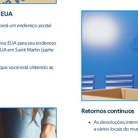
s EUA
berá um endereço postal
s nos EUA para seu endereço
UA em Saint Martin (parte
que você está obtendo as
Retornos contínuos
As devoluções intern
a vários locais do mu