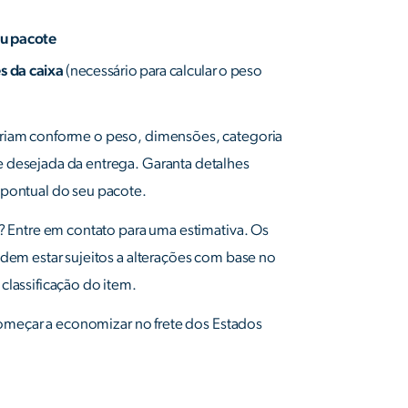
eu pacote
s da caixa
(necessário para calcular o peso
riam conforme o peso, dimensões, categoria
 desejada da entrega. Garanta detalhes
 pontual do seu pacote.
o? Entre em contato para uma estimativa. Os
odem estar sujeitos a alterações com base no
classificação do item.
omeçar a economizar no frete dos Estados