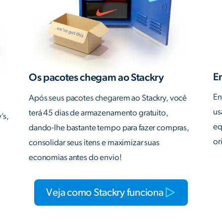
E
Os pacotes chegam ao Stackry
En
Após seus pacotes chegarem ao Stackry, você
us
terá 45 dias de armazenamento gratuito,
’s,
eq
dando-lhe bastante tempo para fazer compras,
or
consolidar seus itens e maximizar suas
economias antes do envio!
Veja como Stackry funciona