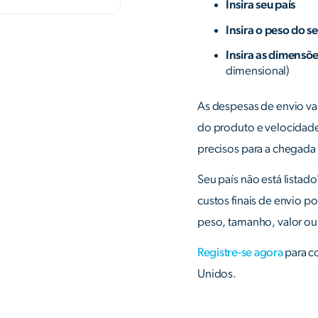
Insira seu país
Insira o peso do s
Insira as dimensõe
dimensional)
As despesas de envio va
do produto e velocidade
precisos para a chegada
Seu país não está listad
custos finais de envio p
peso, tamanho, valor ou 
Registre-se agora
para c
Unidos.