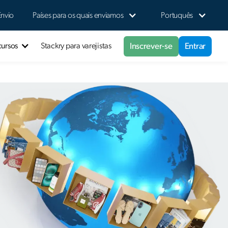
Envio
Países para os quais enviamos
Portuquês
Inscrever-se
Entrar
cursos
Stackry para varejistas