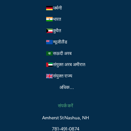
जर्मनी
भारत
कुवैत
न्यूजीलैंड
सऊदी अरब
संयुक्त अरब अमीरात
संयुक्त राज्य
अधिक...
संपर्क करें
Amherst St Nashua, NH
781-491-0874