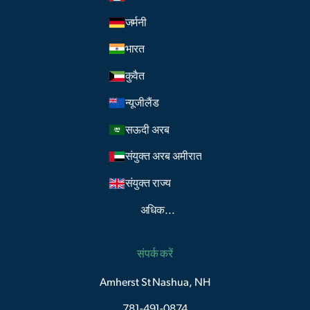
जर्मनी
भारत
कुवैत
न्यूजीलैंड
सऊदी अरब
संयुक्त अरब अमीरात
संयुक्त राज्य
अधिक...
संपर्क करें
Amherst St Nashua, NH
781-491-0874