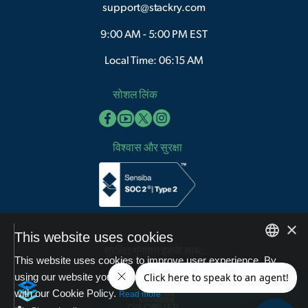
support@stackry.com
9:00 AM - 5:00 PM EST
Local Time: 06:15 AM
सोशल लिंक
विश्वास और सुरक्षा
×
This website uses cookies
सुरक्षित भुगतान इसके साथ:
This website uses cookies to improve user experience. By
English
using our website you consent to all cookies in accordance
with our Cookie Policy.
Arabic
Read more