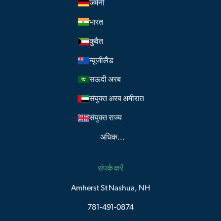
जर्मनी
भारत
कुवैत
न्यूजीलैंड
सऊदी अरब
संयुक्त अरब अमीरात
संयुक्त राज्य
अधिक...
संपर्क करें
Amherst St Nashua, NH
781-491-0874