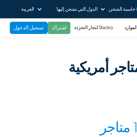
حاسبة الشحن
الدول التي نشحن إليها
العربية
اشتراك
تسجيل الدخول
لموارد
Stackry لتجار التجزئة
قطع غيار السيارات من أفضل 10 متاجر أمريكية
اطلب افضل القطع لسيارتك من افضل 10 متاجر