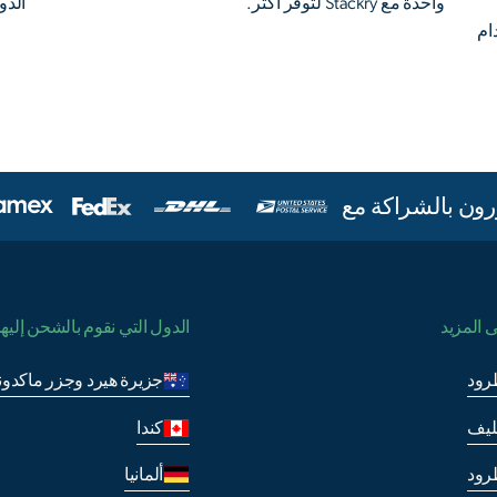
واحدة مع Stackry لتوفّر أكثر.
الدو
ام
ون بالشراكة مع
 المزيد
الدول التي نقوم بالشحن إليها
رود
جزيرة هيرد وجزر ماكدونا
غليف
كندا
رود
ألمانيا