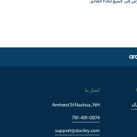
لي إلى جميع أنحاء العالم.
اتصل بنا
لد
Amherst St Nashua, NH
781-491-0874
support@stackry.com