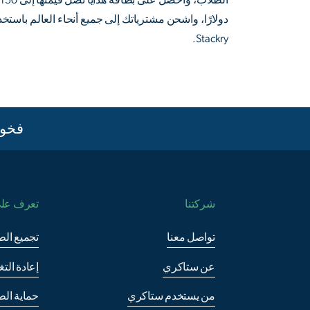
الطلاب، واحصل على بطاقة هدايا تصل قيمتها إلى 150
دولارًا، واشحن مشترياتك إلى جميع أنحاء العالم باستخد
Stackry.
فخور
شركتنا
تعرف على
تواصل معنا
تجميع الط
عن ستاكري
إعادة الت
من يستخدم ستاكري
حماية الط