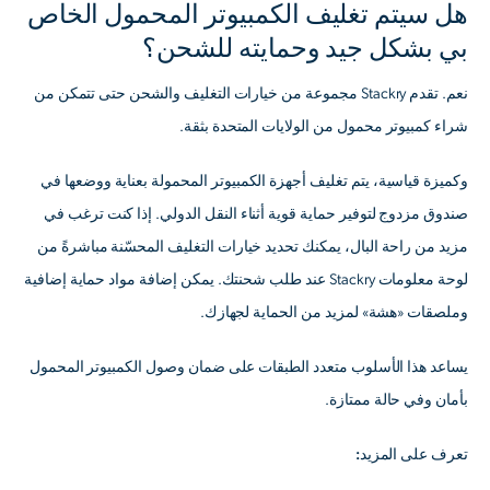
هل سيتم تغليف الكمبيوتر المحمول الخاص
بي بشكل جيد وحمايته للشحن؟
نعم. تقدم Stackry مجموعة من خيارات التغليف والشحن حتى تتمكن من
شراء كمبيوتر محمول من الولايات المتحدة بثقة.
وكميزة قياسية، يتم تغليف أجهزة الكمبيوتر المحمولة بعناية ووضعها في
صندوق مزدوج لتوفير حماية قوية أثناء النقل الدولي. إذا كنت ترغب في
مزيد من راحة البال، يمكنك تحديد خيارات التغليف المحسّنة مباشرةً من
لوحة معلومات Stackry عند طلب شحنتك. يمكن إضافة مواد حماية إضافية
وملصقات «هشة» لمزيد من الحماية لجهازك.
يساعد هذا الأسلوب متعدد الطبقات على ضمان وصول الكمبيوتر المحمول
بأمان وفي حالة ممتازة.
تعرف على المزيد: