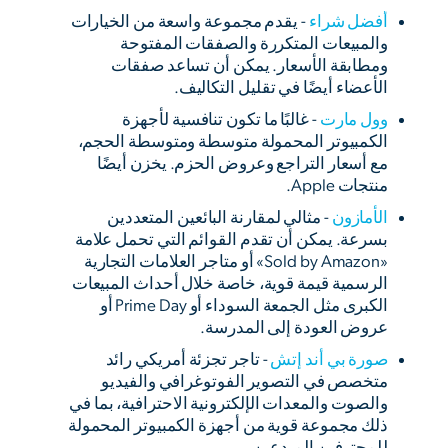
أفضل شراء
- يقدم مجموعة واسعة من الخيارات
والمبيعات المتكررة والصفقات المفتوحة
ومطابقة الأسعار. يمكن أن تساعد صفقات
الأعضاء أيضًا في تقليل التكاليف.
وول مارت
- غالبًا ما تكون تنافسية لأجهزة
الكمبيوتر المحمولة متوسطة ومتوسطة الحجم،
مع أسعار التراجع وعروض الحزم. يخزن أيضًا
منتجات Apple.
الأمازون
- مثالي لمقارنة البائعين المتعددين
بسرعة. يمكن أن تقدم القوائم التي تحمل علامة
«Sold by Amazon» أو متاجر العلامات التجارية
الرسمية قيمة قوية، خاصة خلال أحداث المبيعات
الكبرى مثل الجمعة السوداء أو Prime Day أو
عروض العودة إلى المدرسة.
صورة بي أند إتش
- تاجر تجزئة أمريكي رائد
متخصص في التصوير الفوتوغرافي والفيديو
والصوت والمعدات الإلكترونية الاحترافية، بما في
ذلك مجموعة قوية من أجهزة الكمبيوتر المحمولة
للمحترفين المبدعين.