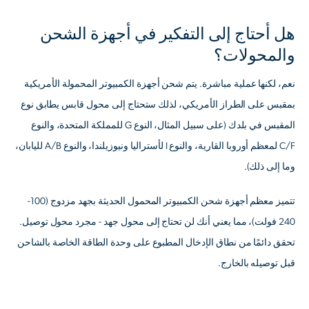
هل أحتاج إلى التفكير في أجهزة الشحن
والمحولات؟
نعم، لكنها عملية مباشرة. يتم شحن أجهزة الكمبيوتر المحمولة الأمريكية
بمقبس على الطراز الأمريكي، لذلك ستحتاج إلى محول قابس يطابق نوع
المقبس في بلدك (على سبيل المثال، النوع G للمملكة المتحدة، والنوع
C/F لمعظم أوروبا القارية، والنوع I لأستراليا ونيوزيلندا، والنوع A/B لليابان،
وما إلى ذلك).
تتميز معظم أجهزة شحن الكمبيوتر المحمول الحديثة بجهد مزدوج (100-
240 فولت)، مما يعني أنك
لن تحتاج إلى محول جهد
- مجرد محول توصيل.
تحقق دائمًا من نطاق الإدخال المطبوع على وحدة الطاقة الخاصة بالشاحن
قبل توصيله بالخارج.