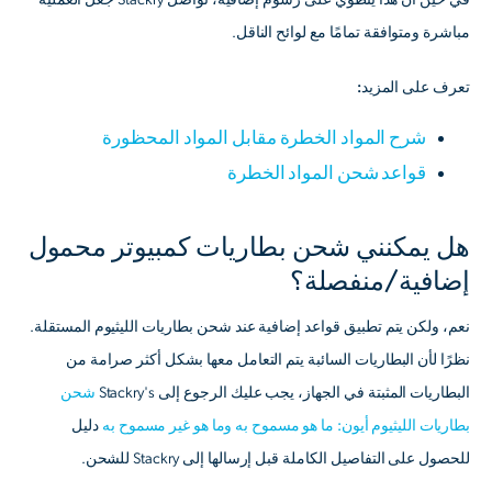
في حين أن هذا ينطوي على رسوم إضافية، تواصل Stackry جعل العملية
مباشرة ومتوافقة تمامًا مع لوائح الناقل.
تعرف على المزيد:
شرح المواد الخطرة مقابل المواد المحظورة
قواعد شحن المواد الخطرة
هل يمكنني شحن بطاريات كمبيوتر محمول
إضافية/منفصلة؟
نعم، ولكن يتم تطبيق قواعد إضافية عند شحن بطاريات الليثيوم المستقلة.
نظرًا لأن البطاريات السائبة يتم التعامل معها بشكل أكثر صرامة من
البطاريات المثبتة في الجهاز، يجب عليك الرجوع إلى Stackry's
شحن
بطاريات الليثيوم أيون: ما هو مسموح به وما هو غير مسموح به
دليل
للحصول على التفاصيل الكاملة قبل إرسالها إلى Stackry للشحن.