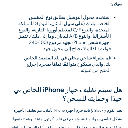
سهلان:
استخدم محول التوصيل
يطابق نوع المقبس
الخاص ببلدك (على سبيل المثال، النوع G للمملكة
المتحدة، والنوع C/F لمعظم أوروبا القارية، والنوع
I لأستراليا، والنوع A/B لليابان، وما إلى ذلك). تتميز
أجهزة شحن iPhone بجهد مزدوج (100-240
فولت)، لذلك لا تحتاج إلى محول جهد.
قم بشراء شاحن محلي
في بلد المقصد الخاص
بك، والذي سيكون متوافقًا تمامًا بمجرد إخراج
المنتج من عبوته.
هل سيتم تغليف جهاز iPhone الخاص بي
جيدًا وحمايته للشحن؟
نعم. يقوم Stackry بإعادة حزم أجهزة iPhone بأمان. يتم تغليف الأجهزة
بشكل قياسي بمواد واقية، وتوضع في علب كرتون متينة، ويتم تصنيفها
بشكل صحيح للشحن. هذا يقلل من مخاطر التلف أثناء الشحن لمسافات