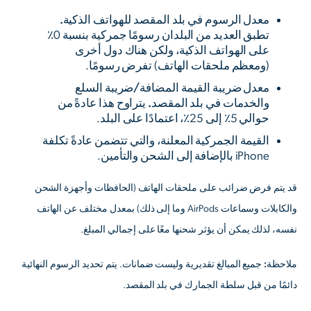
معدل الرسوم في بلد المقصد للهواتف الذكية.
تطبق العديد من البلدان رسومًا جمركية بنسبة 0٪
على الهواتف الذكية، ولكن هناك دول أخرى
(ومعظم ملحقات الهاتف) تفرض رسومًا.
معدل ضريبة القيمة المضافة/ضريبة السلع
والخدمات في بلد المقصد.
يتراوح هذا عادةً من
حوالي 5٪ إلى 25٪، اعتمادًا على البلد.
القيمة الجمركية المعلنة،
والتي تتضمن عادةً تكلفة
iPhone بالإضافة إلى الشحن والتأمين.
قد يتم فرض ضرائب على ملحقات الهاتف (الحافظات وأجهزة الشحن
والكابلات وسماعات AirPods وما إلى ذلك) بمعدل مختلف عن الهاتف
نفسه، لذلك يمكن أن يؤثر شحنها معًا على إجمالي المبلغ.
ملاحظة:
جميع المبالغ تقديرية وليست ضمانات. يتم تحديد الرسوم النهائية
دائمًا من قبل سلطة الجمارك في بلد المقصد.