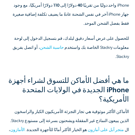
iPhone واحد دوليًا من تقريبًا
40 دولارًا إلى 110 دولارًا أمريكيًا
، مع وجود
جهاز iPhone آخر في نفس الشحنة عادةً ما يضيف تكلفة إضافية صغيرة
فقط بفضل الشحن الموحد.
للحصول على عرض أسعار دقيق لبلدك، قم بتسجيل الدخول إلى لوحة
معلومات Stackry الخاصة بك واستخدم
حاسبة الشحن
، أو اتصل بفريق
Stackry.
ما هي أفضل الأماكن للتسوق لشراء أجهزة
iPhone الجديدة في الولايات المتحدة
الأمريكية؟
الأماكن الأكثر موثوقية هي تجار التجزئة الأمريكيون الكبار والراسخون
الذين يبيعون النماذج غير المقفلة ويشحنون بسرعة إلى مستودع Stackry.
ال
متجر آبل على أمازون
هو الخيار الأكثر أمانًا للأجهزة الجديدة.
الأمازون
،