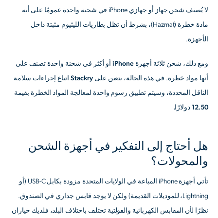
لا يُصنف شحن جهاز أو جهازي iPhone في شحنة واحدة عمومًا على أنه
مادة خطرة (Hazmat)، بشرط أن تظل بطاريات الليثيوم مثبتة داخل
الأجهزة.
ومع ذلك،
شحن ثلاثة أجهزة iPhone أو أكثر في شحنة واحدة
تصنف على
أنها مواد خطرة. في هذه الحالة،
يتعين على Stackry اتباع إجراءات سلامة
الناقل المحددة، وسيتم تطبيق رسوم واحدة لمعالجة المواد الخطرة بقيمة
12.50 دولارًا.
هل أحتاج إلى التفكير في أجهزة الشحن
والمحولات؟
تأتي أجهزة iPhone المباعة في الولايات المتحدة مزودة بكابل USB-C (أو
Lightning، للموديلات القديمة) ولكن لا يوجد قابس جداري في الصندوق.
نظرًا لأن المقابس الكهربائية والفولتية تختلف باختلاف البلد، فلديك خياران