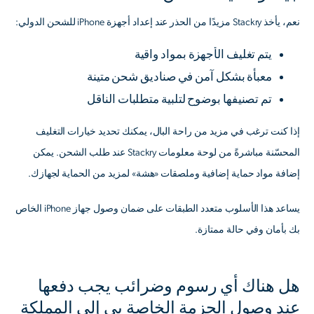
نعم، يأخذ Stackry مزيدًا من الحذر عند إعداد أجهزة iPhone للشحن الدولي:
يتم تغليف الأجهزة بمواد واقية
معبأة بشكل آمن في صناديق شحن متينة
تم تصنيفها بوضوح لتلبية متطلبات الناقل
إذا كنت ترغب في مزيد من راحة البال، يمكنك تحديد خيارات التغليف
المحسّنة مباشرةً من لوحة معلومات Stackry عند طلب الشحن. يمكن
إضافة مواد حماية إضافية وملصقات «هشة» لمزيد من الحماية لجهازك.
يساعد هذا الأسلوب متعدد الطبقات على ضمان وصول جهاز iPhone الخاص
بك بأمان وفي حالة ممتازة.
هل هناك أي رسوم وضرائب يجب دفعها
عند وصول الحزمة الخاصة بي إلى المملكة