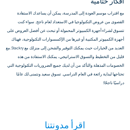
أفكار ختامية
مع اقتراب موسم العودة إلى المدرسة، يمكن أن يساعدك الاستفادة
القصوى من عروض التكنولوجيا في الاستعداد لعام ناجح. سواء كنت
تتسوق لشراء أجهزة الكمبيوتر المحمولة أو تبحث عن أفضل العروض على
أجهزة الكمبيوتر المكتبية أو غيرها من الإكسسوارات التكنولوجية، فهناك
العديد من الخيارات حيث يمكنك التوفير والشحن إلى منزلك مع Stackry.مع
قليل من التخطيط والتسوق الاستراتيجي، يمكنك الاستفادة من هذه
الخصومات المذهلة والتأكد من أن لديك جميع الضروريات التكنولوجية التي
تحتاجها لبداية رائعة في العام الدراسي. تسوق سعيد ونتمنى لك عامًا
دراسيًا ناجحًا!
اقرأ مدونتنا