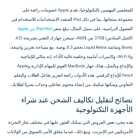
للمعلمين المهتمين بالتكنولوجيا، تقدم Apple خصومات رائعة على
مجموعة منتجاتها، بما في ذلك iPad المتعدد الاستخدامات للاستخدام في
الفصول الدراسية. على سبيل المثال، يبلغ سعر
iPad Mini من Apple
(الجيل السادس) $379 من $499، سيعزز جهازك التقني بشريحة A15
Bionic وشاشة Liquid Retina بحجم 8.3 بوصة. مع مساحة تخزين واسعة،
وWi-Fi 6، وكاميرات أمامية وخلفية عالية الأداء، إنه مثالي للإنتاجية
والإبداع.وبالمثل، هناك جهاز MacBook القوي للمهام الإدارية وApple
Pencil للإبداع الرقمي. هذه الأدوات رائعة لتعزيز تفاعل الطلاب والتعلم
التعاوني ويمكنها تمكينك من إنشاء محتوى تفاعلي وجذاب بصريًا لطلابك.
نصائح لتقليل تكاليف الشحن عند شراء
الأجهزة التكنولوجية
هذه مجرد بعض العروض التي يمكنك العثور عليها في مختلف تجار التجزئة
الأمريكيين عبر الإنترنت. ومع ذلك، عندما يتعلق الأمر بالتسوق من الولايات