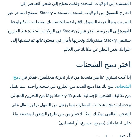
المستندة إلى الولايات المتحدة ولكنك تحتاج إلى شحن العناصر إلى
الخارج.للتسوق من الولايات المتحدة باستخدام Stackry، تصفح المتاجر عبر
الإنترنت واملأ عربة التسوق الافتراضية الخاصة بك بمتطلبات التكنولوجيا
للعودة إلى المدرسة. اختر عنوان Stackry في الولايات المتحدة عند الخروج.
ستتلقى Stackry مشترياتك وتخزنها بأمان في مستودعاتها ثم تشحنها إلى
عنوانك بغض النظر عن مكانك في العالم.
اختر دمج الشحنات
إذا كنت تشتري عناصر متعددة من تجار تجزئة مختلفين، ففكر في
دمج
الشحنات
. يتيح لك هذا دمج العديد من الطرود في شحنة واحدة، مما يقلل
من تكاليف الشحن الإجمالية. تقدم Stackry 45 يومًا من التخزين المجاني
وخدمات دمج الشحنات الممتازة، مما يجعل من السهل توفير المال على
الشحن العالمي.يمكنك أيضًا الاختيار من بين طرق الشحن المختلفة بناءً
على احتياجاتك (سريع، مسرع، أو اقتصادي).