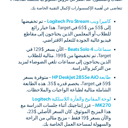
تتغاضى عن أهمية الإكسسوارات لإكمال التقنية الخاصة بك.
كاميرا ويب Logitech Pro Stream
– تم تخفيضها
إلى $55 من $65 في Target. هذا خيار رائع
للطلاب أو المعلمين الذين يحتاجون إلى مقاطع
فيديو عالية الجودة للتعلم الافتراضي.
سماعات Beats Solo 4
– الآن بسعر $129 في
Target، تم تخفيضها من $199. مثالية للطلاب
الذين يحتاجون إلى سماعات تلغي الضوضاء لمزيد
من التركيز والدراسة.
طابعة HP DeskJet 2855e AiO
– متوفرة بسعر
$59 في Target، بخصم قدره $35. هذه الطابعة
الشاملة مثالية لطباعة الواجبات والملاحظات.
لوحة المفاتيح والفأرة اللاسلكية Logitech
MK270
– عزز إنتاجيتك أثناء جلسات الدراسة مع
هذا المزيج الموثوق. كان السعر الأصلي $23،
والآن بسعر $19 فقط – مزيج مثالي من الراحة
والسهولة لمساحة العمل الخاصة بك.