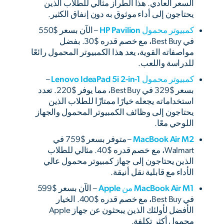
السعر العادي. هذا الطراز مثالي للطلاب الذين
يحتاجون إلى أداء موثوق به دون إنفاق الكثير.
كمبيوتر محمول HP Pavilion
– الآن بسعر $550
في Best Buy، مع خصم قدره $30. بفضل
مواصفاته القوية، يعد هذا الكمبيوتر المحمول رائعًا
للدراسة واللعب.
كمبيوتر محمول Lenovo IdeaPad 5i 2-in-1
–
بسعر $329 في Best Buy، مما يوفر $220. تعدد
استخداماته يجعله خيارًا ممتازًا للطلاب الذين
يحتاجون إلى وظائف الكمبيوتر المحمول والجهاز
اللوحي معًا.
MacBook Air M2
– متوفر بسعر $759 في
Walmart، مع خصم قدره $40. مثالي للطلاب
الذين يحتاجون إلى جهاز كمبيوتر محمول عالي
الأداء مع قابلية نقل أنيقة.
MacBook Air M1 من Apple
– الآن بسعر $599
في Best Buy، مع خصم قدره $400. الخيار
الأفضل لأولئك الذين يبحثون عن جهاز Apple
محمول أكثر تكلفة.