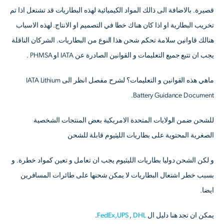
قصيرة. بالاضافة الى ذالك المواد الكيميائية لهذه البطاريات قد تشتعل اذا تم
تخريب البطارية او اذا كان هناك خطا في التصميم او الانتاج. لهذه الاسباب
هنالك قاوانين سلامة تحكم شحن هذا النوع من البطاريات. الشركان الناقلة
يجب ان تتبع جميع التعليمات و القوانين الصادرة عن IATA او PHMSA .
ماهي هذه القوانين و التعليمات؟ لشرح مفصل انظر الى IATA Lithium
Battery Guidance Document.
للشحن ضمن الولايات المتحدة الامريكية بعض المنتجات الشخصية
الصغرية المحتوية على بطاريات الليثيوم قابلة للشحن
و لكن الشحن دوليا بطاريات الليثيوم يجب ان تعامل و تعين كمواد خطرة. و
بسبب خطر اشتعال البطاريات لا يمكن شحنها على طائرات المسافرين
ايضا.
يمكن ان تجد هنا دليل ال
DHL
,
UPS
FedEx,
.