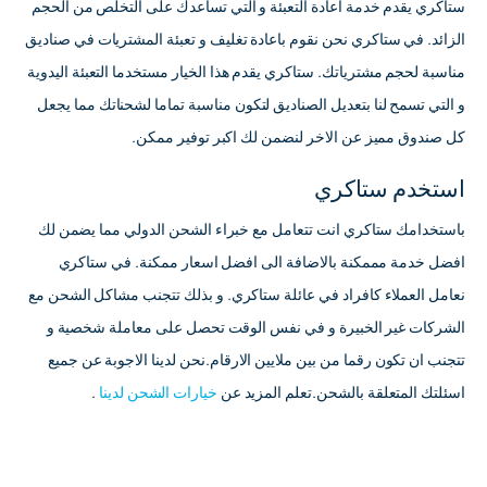
ستاكري يقدم خدمة اعادة التعبئة و التي تساعدك على التخلص من الحجم
الزائد. في ستاكري نحن نقوم باعادة تغليف و تعبئة المشتريات في صناديق
مناسبة لحجم مشترياتك. ستاكري يقدم هذا الخيار مستخدما التعبئة اليدوية
و التي تسمح لنا بتعديل الصناديق لتكون مناسبة تماما لشحناتك مما يجعل
كل صندوق مميز عن الاخر لنضمن لك اكبر توفير ممكن.
استخدم ستاكري
باستخدامك ستاكري انت تتعامل مع خبراء الشحن الدولي مما يضمن لك
افضل خدمة مممكنة بالاضافة الى افضل اسعار ممكنة. في ستاكري
نعامل العملاء كافراد في عائلة ستاكري. و بذلك تتجنب مشاكل الشحن مع
الشركات غير الخبيرة و في نفس الوقت تحصل على معاملة شخصية و
تتجنب ان تكون رقما من بين ملايين الارقام.نحن لدينا الاجوبة عن جميع
اسئلتك المتعلقة بالشحن.تعلم المزيد عن
خيارات الشحن لدينا
.