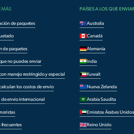
E MÁS
PAÍSES A LOS QUE ENVI
ación de paquetes
Australia
uetado
Canadá
n de paquetes
Alemania
 que no puedes enviar
India
 con manejo restringido y especial
Kuwait
alculan los costos de envío
Nueva Zelanda
de envío internacional
Arabia Saudita
noristas
Emiratos Árabes Unido
 frecuentes
Reino Unido