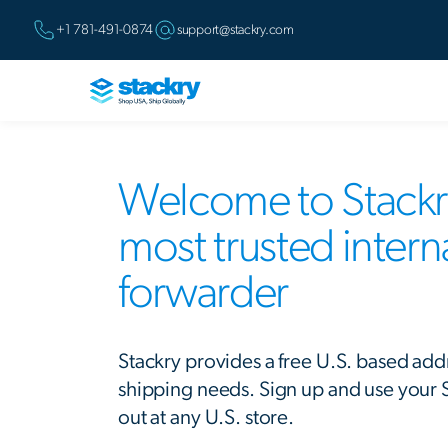
+1 781-491-0874
support@stackry.com
Welcome to Stackry
most trusted inter
forwarder
Stackry provides a free U.S. based add
shipping needs. Sign up and use your
out at any U.S. store.