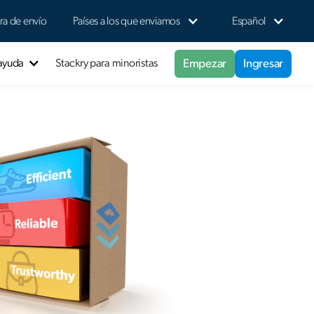
ra de envío
Países a los que enviamos
Español
Empezar
Ingresar
 ayuda
Stackry para minoristas