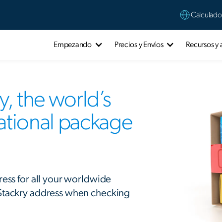
Calculado
Empezando
Precios y Envíos
Recursos y
, the world’s
national package
ress for all your worldwide
 Stackry address when checking