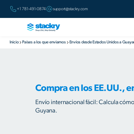
+1 781-491-0874
support@stackry.com
Inicio
Países a los que enviamos
Envíos desde Estados Unidos a Guay
Compra en los EE.UU., e
Envío internacional fácil: Calcula cóm
Guyana.