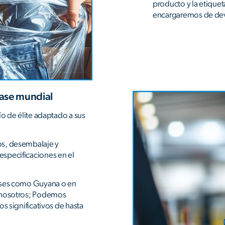
producto y la etique
encargaremos de dev
lase mundial
ío de élite adaptado a sus
os, desembalaje y
specificaciones en el
aíses como Guyana o en
a nosotros; Podemos
os significativos de hasta