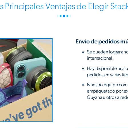
s Principales Ventajas de Elegir Stac
Envío de pedidos múl
Se pueden lograr ahor
internacional.
Hay disponible una op
pedidos en varias tien
Nuestro equipo comb
empaquetado por ex
Guyana u otros alre