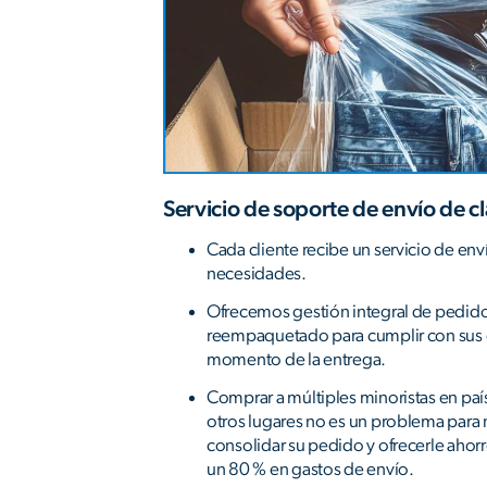
Servicio de soporte de envío de c
Cada cliente recibe un servicio de env
necesidades.
Ofrecemos gestión integral de pedid
reempaquetado para cumplir con sus e
momento de la entrega.
Comprar a múltiples minoristas en p
otros lugares no es un problema par
consolidar su pedido y ofrecerle ahorr
un 80 % en gastos de envío.