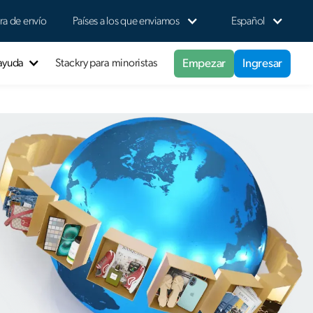
ra de envío
Países a los que enviamos
Español
Empezar
Ingresar
 ayuda
Stackry para minoristas