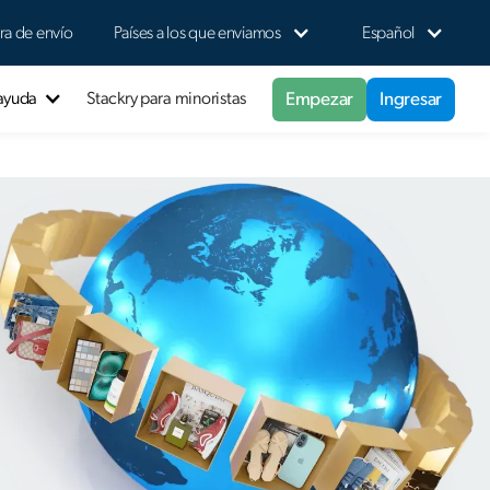
ra de envío
Países a los que enviamos
Español
Empezar
Ingresar
 ayuda
Stackry para minoristas