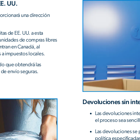
EE. UU.
orcionará una dirección
tas de EE. UU. a esta
tunidades de compras libres
tran en Canadá, al
s a impuestos locales.
do que obtendrá las
as de envío seguras.
Devoluciones sin int
Las devoluciones inte
el proceso sea sencil
Las devoluciones se 
política especificadas