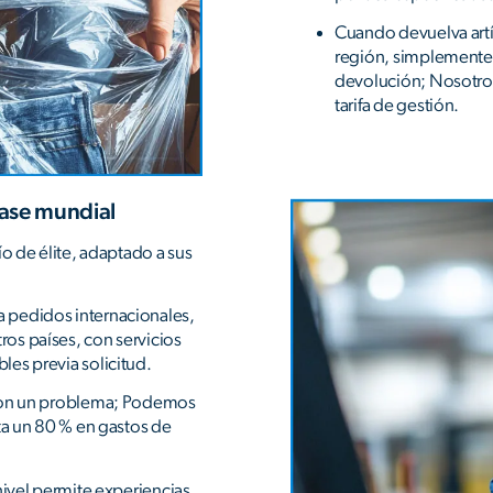
Cuando devuelva artí
región, simplemente 
devolución; Nosotros
tarifa de gestión.
lase mundial
ío de élite, adaptado a sus
 pedidos internacionales,
os países, con servicios
es previa solicitud.
 son un problema; Podemos
ta un 80 % en gastos de
nivel permite experiencias