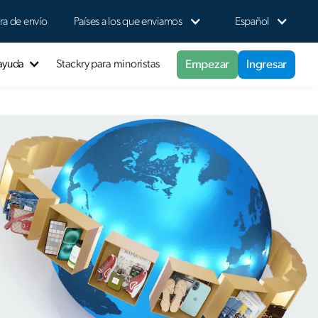
ra de envío
Países a los que enviamos
Español
Empezar
Ingresar
 ayuda
Stackry para minoristas