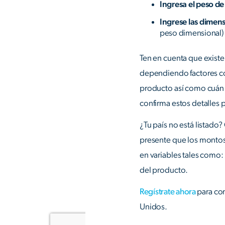
Ingresa el peso de
Ingrese las dimen
peso dimensional)
Ten en cuenta que existe
dependiendo factores co
producto así como cuán r
confirma estos detalles p
¿Tu país no está listado
presente que los montos f
en variables tales como: 
del producto.
Regístrate ahora
para co
Unidos.