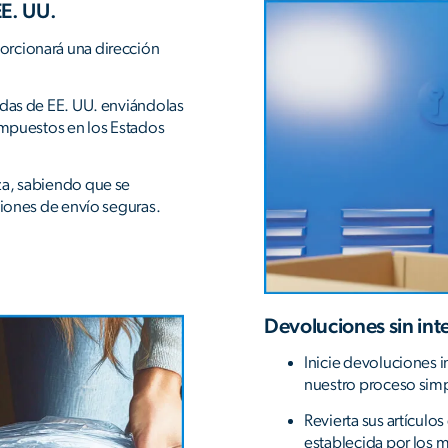
EE. UU.
orcionará una dirección
idas de EE. UU. enviándolas
 impuestos en los Estados
za, sabiendo que se
ciones de envío seguras.
Devoluciones sin int
Inicie devoluciones i
nuestro proceso simp
Revierta sus artículo
establecida por los m