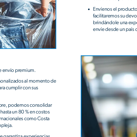
Envíenos el producto
facilitaremos su devo
brindándole una expe
envíe desde un país 
de envío premium.
sonalizados al momento de
ra cumplir con sus
pre, podemos consolidar
 hasta un 80 % en costos
ernacionales como Costa
mpleja.
te garantiza experiencias