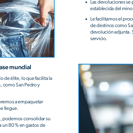
Las devoluciones se 
establecida del minor
Le facilitamos el pr
de destinos como San
devolución adjunta. S
servicio.
lase mundial
de élite, lo que facilita la
s, como San Pedro y
veremos a empaquetar
e llegue.
as, podemos consolidar su
a un 80 % en gastos de