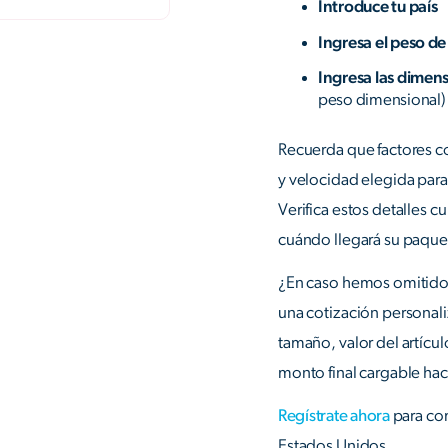
Introduce tu país
Ingresa el peso de
Ingresa las dimen
peso dimensional)
Recuerda que factores c
y velocidad elegida para 
Verifica estos detalles 
cuándo llegará su paquet
¿En caso hemos omitido l
una cotización personal
tamaño, valor del artículo
monto final cargable haci
Regístrate ahora
para co
Estados Unidos.