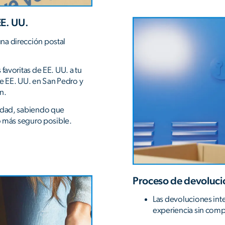
EE. UU.
na dirección postal
favoritas de EE. UU. a tu
de EE. UU. en San Pedro y
n.
lidad, sabiendo que
ío más seguro posible.
Proceso de devolució
Las devoluciones int
experiencia sin comp