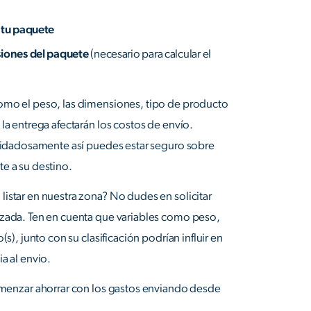
 tu paquete
siones del paquete
(necesario para calcular el
omo el peso, las dimensiones, tipo de producto
la entrega afectarán los costos de envío.
cuidadosamente así puedes estar seguro sobre
e a su destino.
istar en nuestra zona? No dudes en solicitar
izada. Ten en cuenta que variables como peso,
(s), junto con su clasificación podrían influir en
a al envio.
menzar ahorrar con los gastos enviando desde