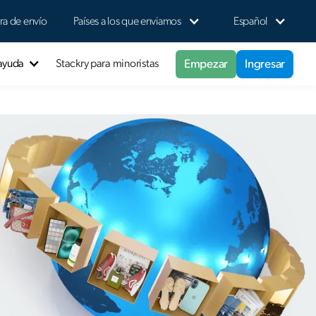
ra de envío
Países a los que enviamos
Español
Empezar
Ingresar
 ayuda
Stackry para minoristas