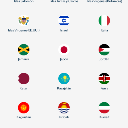
Islas Salomón
Islas Turcas y Caicos
Islas Vírgenes (Británicas)
Islas Vírgenes (EE.UU.)
Israel
Italia
Jamaica
Japón
Jordán
Katar
Kazajstán
Kenia
Kirguistán
Kiribati
Kuwait