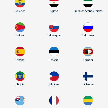
Ecuador
Egipto
Emiratos Árabes Unidos
Eritrea
Eslovaquia
Eslovenia
España
Estonia
Esuatini
Etiopía
Filipinas
Finlandia