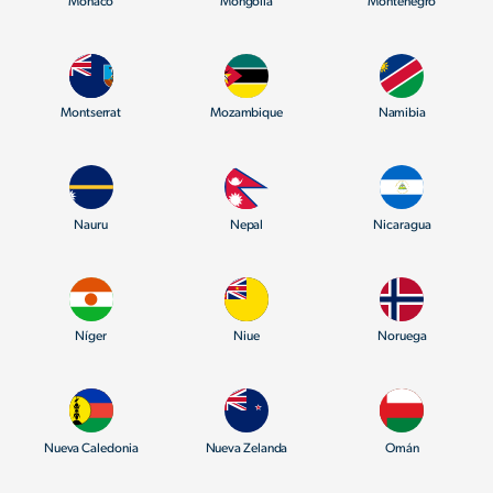
Mónaco
Mongolia
Montenegro
Montserrat
Mozambique
Namibia
Nauru
Nepal
Nicaragua
Níger
Niue
Noruega
Nueva Caledonia
Nueva Zelanda
Omán