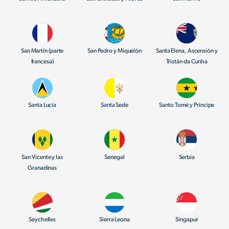
San Martín (parte
San Pedro y Miquelón
Santa Elena, Ascensión y
francesa)
Tristán da Cunha
Santa Lucía
Santa Sede
Santo Tomé y Príncipe
San Vicente y las
Senegal
Serbia
Granadinas
Seychelles
Sierra Leona
Singapur