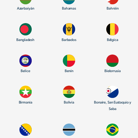
Azerbaiyán
Bahamas
Bahréin
Bangladesh
Barbados
Bélgica
Belice
Benín
Bielorrusia
Birmania
Bolivia
Bonaire, San Eustaquio y
Saba