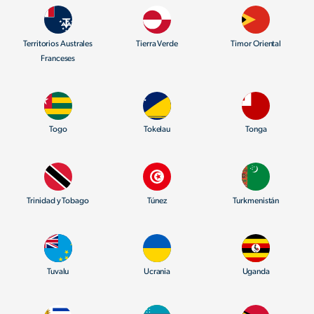
Territorios Australes
Tierra Verde
Timor Oriental
Franceses
Togo
Tokelau
Tonga
Trinidad y Tobago
Túnez
Turkmenistán
Tuvalu
Ucrania
Uganda