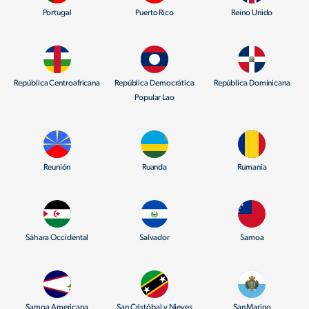
Portugal
Puerto Rico
Reino Unido
República Centroafricana
República Democrática
República Dominicana
Popular Lao
Reunión
Ruanda
Rumania
Sáhara Occidental
Salvador
Samoa
Samoa Americana
San Cristóbal y Nieves
San Marino