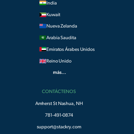
India
Kuwait
Nueva Zelanda
Arabia Saudita
Emiratos Árabes Unidos
Reino Unido
más...
CONTÁCTENOS
Amherst St Nashua, NH
781-491-0874
support@stackry.com