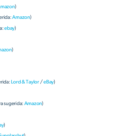
mazon
)
gerida:
Amazon
)
da:
ebay
)
azon
)
erida:
Lord & Taylor
/
eBay
)
va sugerida:
Amazon
)
ay
)
Sunglasshut
)