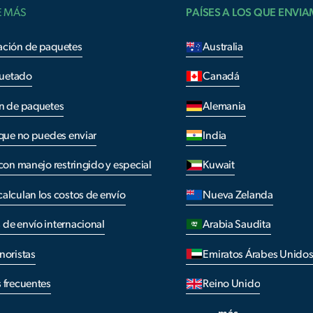
E MÁS
PAÍSES A LOS QUE ENVI
ación de paquetes
Australia
uetado
Canadá
n de paquetes
Alemania
 que no puedes enviar
India
 con manejo restringido y especial
Kuwait
alculan los costos de envío
Nueva Zelanda
de envío internacional
Arabia Saudita
noristas
Emiratos Árabes Unido
 frecuentes
Reino Unido