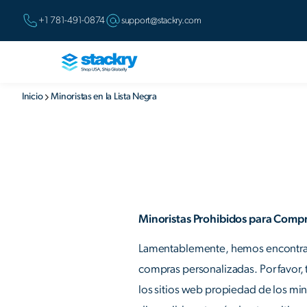
+1 781-491-0874
support@stackry.com
Inicio
Minoristas en la Lista Negra
Minoristas Prohibidos para Compr
Lamentablemente, hemos encontrado 
compras personalizadas. Por favor, t
los sitios web propiedad de los mi