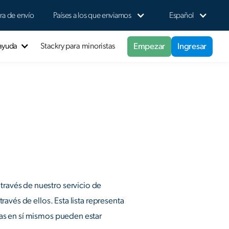
ra de envío
Países a los que enviamos
Español
Empezar
Ingresar
 ayuda
Stackry para minoristas
ravés de nuestro servicio de
avés de ellos. Esta lista representa
cas en sí mismos pueden estar