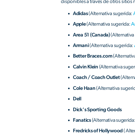
disponibles a través de otros sitios 
Adidas
(Alternativa sugerida:
Apple
(Alternativa sugerida:
A
Area 51 (Canada)
(Alternativ
Armani
(Alternativa sugerida:
Better Braces.com
(Alternati
Calvin Klein
(Alternativa suge
Coach / Coach Outlet
(Altern
Cole Haan
(Alternativa sugeri
Dell
Dick's Sporting Goods
Fanatics
(Alternativa sugerida
Fredricks of Hollywood
( Alt